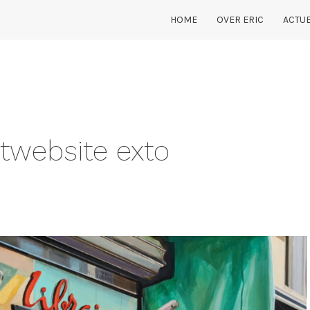
HOME
OVER ERIC
ACTUE
twebsite exto