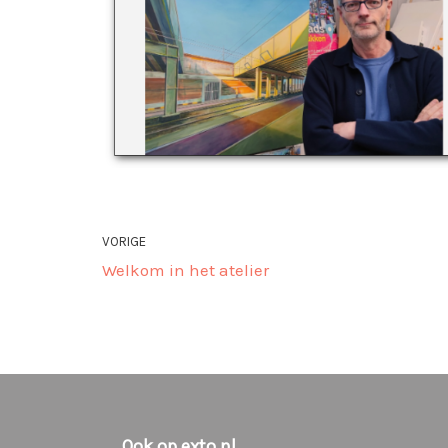
VORIGE
Welkom in het atelier
Ook op exto.nl