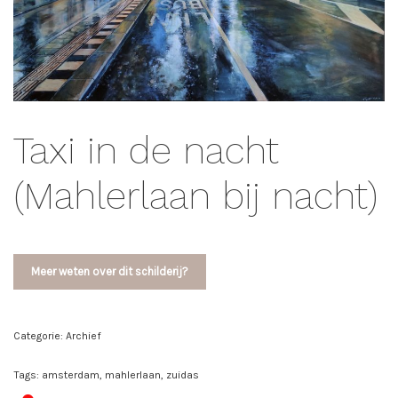
Taxi in de nacht
(Mahlerlaan bij nacht)
Meer weten over dit schilderij?
Categorie:
Archief
Tags:
amsterdam
,
mahlerlaan
,
zuidas