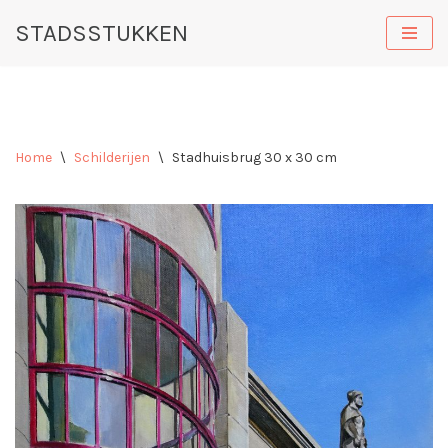
STADSSTUKKEN
Ga
naar
de
inhoud
Home
\
Schilderijen
\
Stadhuisbrug 30 x 30 cm